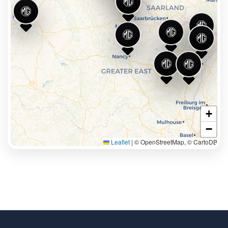
Appeler
Itinéraire
Avis
Lun - Ven
8h-12h / 13h30-18h
Appeler
Itinéraire
Avis
+
−
Leaflet
|
© OpenStreetMap, © CartoDB