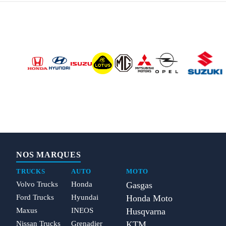
NOS MARQUES
TRUCKS
AUTO
MOTO
Volvo Trucks
Honda
Gasgas
Ford Trucks
Hyundai
Honda Moto
Maxus
INEOS
Husqvarna
Nissan Trucks
Grenadier
KTM