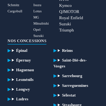
Schmitz
Isuzu
Kymco
Cargobull
Lotus
QJMOTOR
MG
Royal Enfield
Mitsubishi
Suzuki
Opel
Triumph
Suzuki
NOS CONCESSIONS
Épinal
Reims
Épernay
Saint-Dié-des-
Vosges
Haguenau
Sarrebourg
Lesménils
Sarreguemines
Longwy
Sélestat
Ludres
Strasbourg